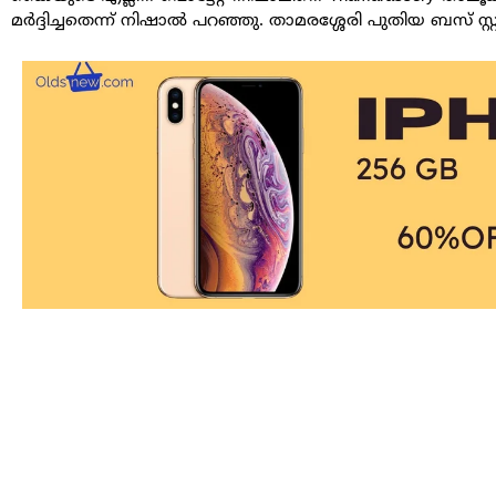
മർദ്ദിച്ചതെന്ന് നിഷാൽ പറഞ്ഞു. താമരശ്ശേരി പുതിയ ബസ് സ്റ്