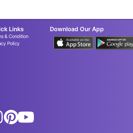
ck Links
Download Our App
s & Condition
acy Policy