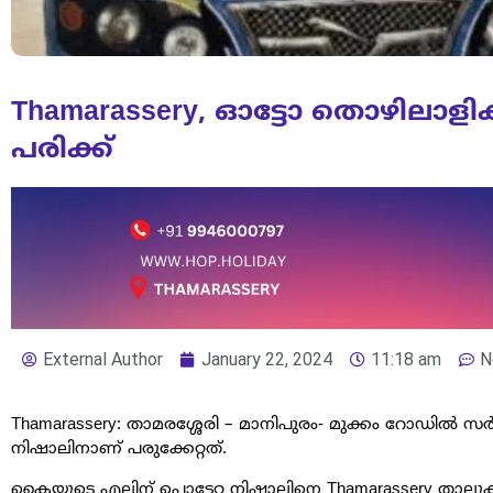
Thamarassery, ഓട്ടോ തൊഴിലാളി
പരിക്ക്
External Author
January 22, 2024
11:18 am
N
Thamarassery: താമരശ്ശേരി – മാനിപുരം- മുക്കം റോഡിൽ സർ
നിഷാലിനാണ് പരുക്കേറ്റത്.
കൈയുടെ എല്ലിന് പൊട്ടേറ്റ നിഷാലിനെ Thamarassery താലൂ