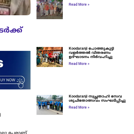
Read More »
ർക്ക്
Koodaranji പോത്തുകുട്ടി
വളർത്തൽ വിതരണം
ഉദ്ഘാടനം നിർവഹിച്ചു
Read More »
Koodaranji സ്വച്ഛതാഹി സേവ
ശുചിതോത്സവം സംഘടിപ്പിച്ചു
Read More »
ി
നാലു പേരാണ്