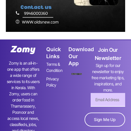
Quick
Download
Join Our
Links
Our
Newsletter
App
Zomy is an all-in-
Terms &
Sign up for our
one app that offers
Condition
newsletter to enjoy
a wide range of
free marketing tips,
Privacy
services to its users
inspirations, and
Policy
in Kerala. With
more.
Zomy, users can
order food in
Thamarassery,
Poonoor and
access local news,
Sign Me Up
classifieds, jobs,
and directory