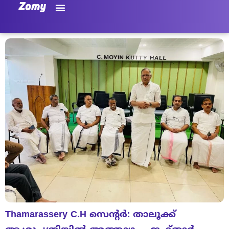
Thamarassery C.H സെന്റർ: താലൂക്ക്