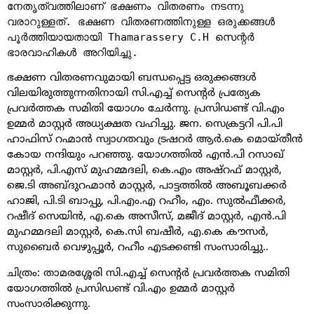
നേതൃത്വത്തിലാണ് ഭക്ഷണം വിതരണം നടന്നു
വരാറുള്ളത്. ഭക്ഷണ വിതരണത്തിനുള്ള ഒരുക്കങ്ങൾ
പൂർത്തിയായതായി
Thamarassery 
C.H സെന്റർ
ഭാരവാഹികൾ അറിയിച്ചു.
ഭക്ഷണ വിതരണവുമായി ബന്ധപ്പെട്ട ഒരുക്കങ്ങൾ
വിലയിരുത്തുന്നതിനായി സി.എച്ച് സെന്റർ പ്രത്യേക
പ്രവർത്തക സമിതി യോഗം ചേർന്നു. പ്രസിഡണ്ട് വി.എം
ഉമ്മർ മാസ്റ്റർ അധ്യക്ഷത വഹിച്ചു. ജന. സെക്രട്ടറി പി.പി
ഹാഫിസ് റഹ്മാൻ സ്വാഗതവും ട്രഷറർ ആർ.കെ മൊയ്തീൻ
കോയ നന്ദിയും പറഞ്ഞു. യോഗത്തിൽ എൻ.പി റസാഖ്
മാസ്റ്റർ, പി.എസ് മുഹമ്മദലി, കെ.എം അഷ്റഫ് മാസ്റ്റർ,
ജെ.ടി അബ്ദുറഹ്മാൻ മാസ്റ്റർ, പാട്ടത്തിൽ അബൂബക്കർ
ഹാജി, പി.ടി ബാപ്പു, പി.എം.എ റഹീം, എം. സുൽഫീക്കർ,
റഷീദ് സെയിൻ, എ.കെ അസീസ്, മജീദ് മാസ്റ്റർ, എൻ.പി
മുഹമ്മദലി മാസ്റ്റർ, കെ.സി ബഷീർ, എ.കെ കൗസർ,
സുബൈർ വെഴുപ്പൂർ, റഹീം എടക്കണ്ടി സംസാരിച്ചു..
ചിത്രം: താമരശ്ശേരി സി.എച്ച് സെന്റർ പ്രവർത്തക സമിതി
യോഗത്തിൽ പ്രസിഡണ്ട് വി.എം ഉമ്മർ മാസ്റ്റർ
സംസാരിക്കുന്നു.