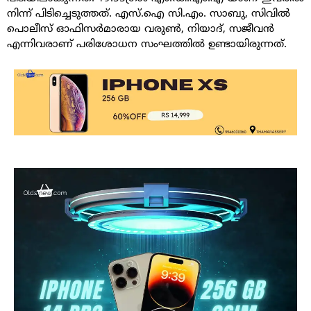
നിന്ന് പിടിച്ചെടുത്തത്. എസ്.ഐ സി.എം. സാബു, സിവിൽ
പൊലീസ് ഓഫിസർമാരായ വരുൺ, നിയാദ്, സജീവൻ
എന്നിവരാണ് പരിശോധന സംഘത്തിൽ ഉണ്ടായിരുന്നത്.