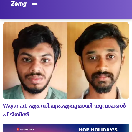
Wayanad, എം.ഡി.എം.എയുമായി യുവാക്കൾ
പിടിയിൽ