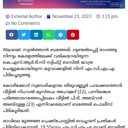
External Author
November 23, 2023
3:25 pm
No Comments
Wayanad: സുൽത്താൻ ബത്തേരി, ഗുണ്ടൽപ്പെട്ട് ഭാഗത്തു
നിന്നും കേരളത്തിലേക്ക് വരികയായിരുന്ന
കെ.എസ്.ആർ.ടി.സി സ്വിഫ്റ്റ് ബസിൽ യാത്ര
ചെയ്യുകയായിരുന്ന യുവാക്കളിൽ നിന്ന് എം.ഡി.എം.എ
പിടിച്ചെടുത്തു.
കോഴിക്കോട് സ്വദേശികളായ തിരുവണ്ണൂർ പാലക്കത്തൊടി
വീട്ടിൽ നിഹാൽ മുസ്തഫ അഹമ്മദ് (22), പന്നിയങ്കര
പടിഞ്ഞാറെത്തോപ്പിലകം വീട്ടിൽ പി.ടി. അബ്റാർ
അബ്ദുള്ള (23) എന്നിവരെയാണ് ബത്തേരി പൊലീസ്
പിടികൂടിയത്.
രാവിലെ മുത്തങ്ങ ചെക്ക്പോസ്റ്റിൽ വെച്ചാണ് പ്രതികൾ
പിടിയിലാകുന്നത്. 19.55ഗ്രാം എം.ഡി.എം.എ യാണ് ഇവരിൽ