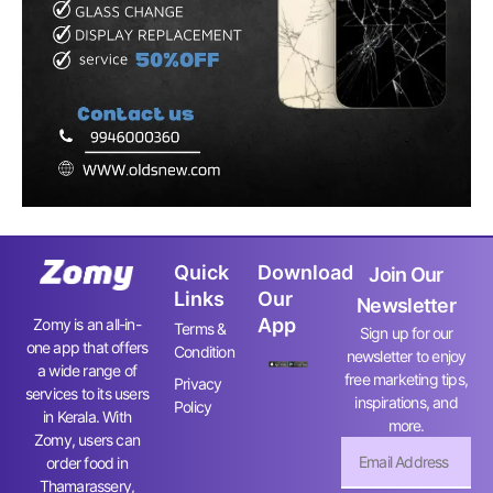
Quick
Download
Join Our
Links
Our
Newsletter
App
Zomy is an all-in-
Terms &
Sign up for our
one app that offers
Condition
newsletter to enjoy
a wide range of
free marketing tips,
Privacy
services to its users
inspirations, and
Policy
in Kerala. With
more.
Zomy, users can
order food in
Thamarassery,